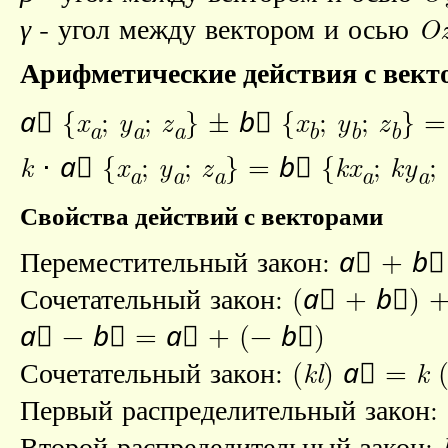
γ
- угол между вектором и осью
O
Арифметические действия с вект
a⃗
{
x
;
y
;
z
} ±
b⃗
{
x
;
y
;
z
} 
a
a
a
b
b
b
k
⋅
a⃗
{
x
;
y
;
z
} =
b⃗
{
kx
;
ky
;
a
a
a
a
a
Свойства действий с векторами
Переместительный закон:
a⃗
+
b⃗
Сочетательный закон: (
a⃗
+
b⃗
) 
a⃗
−
b⃗
=
a⃗
+ (−
b⃗
)
Сочетательный закон: (
kl
)
a⃗
=
k
Первый распределительный закон: 
Второй распределительный закон: