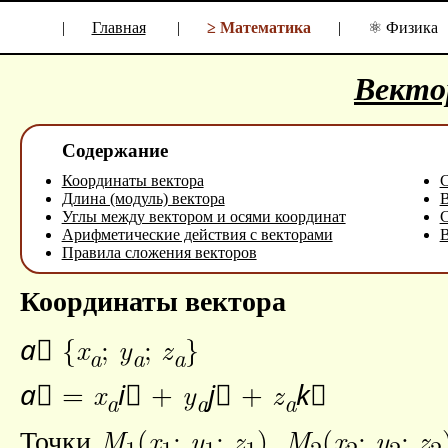
|
Главная
|
≥ Математика
|
⚛ Физика
Векто
Содержание
Координаты вектора
С
Длина (модуль) вектора
В
Углы между вектором и осями координат
С
Арифметические действия с векторами
В
Правила сложения векторов
Координаты вектора
a⃗
{
x
;
y
;
z
}
a
a
a
a⃗
=
x
i⃗
+
y
j⃗
+
z
k⃗
a
a
a
Точки
M
(
x
;
y
;
z
),
M
(
x
;
y
;
z
1
1
1
1
2
2
2
2