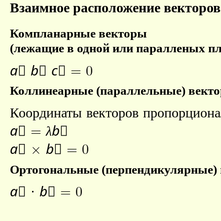
Взаимное расположение векторов
Компланарные векторы
(лежащие в одной или паралленых пл
a⃗
b⃗
c⃗
= 0
Коллинеарные (параллельные) вект
Координаты векторов пропорциона
a⃗
=
λb⃗
a⃗
×
b⃗
= 0
Ортогональные (перпендикулярные)
a⃗
⋅
b⃗
= 0