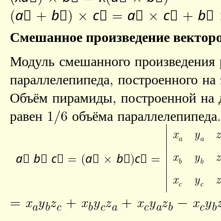
(
a⃗
+
b⃗
) ×
c⃗
=
a⃗
×
c⃗
+
b⃗
Смешанное произведение вектор
Модуль смешанного произведения 
параллелепипеда, построенного на 
Объём пирамиды, построенной на 
равен 1/6 объёма параллелепипеда.
x
y
z
a
a
x
y
z
a⃗
b⃗
c⃗
= (
a⃗
×
b⃗
)
c⃗
=
b
b
x
y
z
c
c
=
x
y
z
+
x
y
z
+
x
y
z
−
x
y
a
b
c
b
c
a
c
a
b
c
b