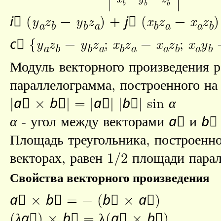
b
b
b
i⃗
(
y
z
−
y
z
) +
j⃗
(
x
z
−
x
z
a
b
b
a
b
a
a
b
c⃗
{
y
z
−
y
z
;
x
z
−
x
z
;
x
y
a
b
b
a
b
a
a
b
a
b
Модуль векторного произведения 
параллелограмма, построенного на 
|
a⃗
×
b⃗
| = |
a⃗
| |
b⃗
| sin
α
α
- угол между векторами
a⃗
и
b⃗
Площадь треугольника, построенно
векторах, равен 1/2 площади пара
Свойства векторного произведения
a⃗
×
b⃗
= − (
b⃗
×
a⃗
)
(
λa⃗
) ×
b⃗
= λ(
a⃗
×
b⃗
)