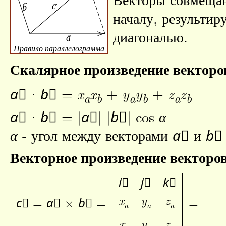
началу, результи
диагональю.
Правило параллелограмма
Скалярное произведение векторо
a⃗
⋅
b⃗
=
x
x
+
y
y
+
z
z
a
b
a
b
a
b
a⃗
⋅
b⃗
= |
a⃗
| |
b⃗
| cos
α
α
- угол между векторами
a⃗
и
b⃗
Векторное произведение векторо
i⃗
j⃗
k⃗
x
y
z
c⃗
=
a⃗
×
b⃗
=
=
a
a
a
x
y
z