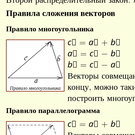
Правила сложения векторов
Правило многоугольника
c⃗
=
a⃗
+
b⃗
a⃗
=
c⃗
−
b⃗
b⃗
=
c⃗
−
a⃗
Векторы совмещаю
концу, можно так
Правило многоугольника
построить многоу
Правило параллелограмма
c⃗
=
a⃗
+
b⃗
Векторы совмещаю