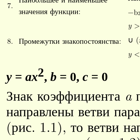
7.
значения функции:
−
b
y
>
∪ (
8.
Промежутки знакопостоянства:
y
<
2
y
=
ax
,
b
= 0,
c
= 0
Знак коэффициента
п
a
направлены ветви пар
(рис. 1.1), то ветви н