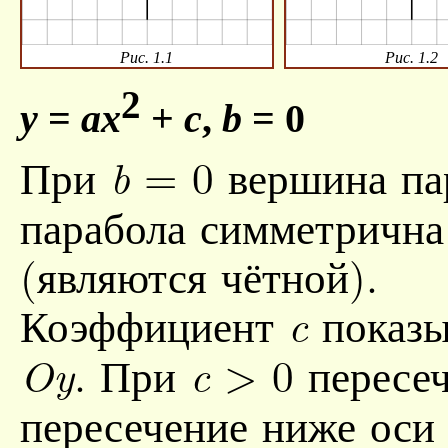
Рис. 1.1
Рис. 1.2
2
y
=
ax
+
c
,
b
= 0
При
= 0
вершина па
b
парабола симметрична
(являются чётной).
Коэффициент
показы
c
. При
> 0
пересе
Oy
c
пересечение ниже ос