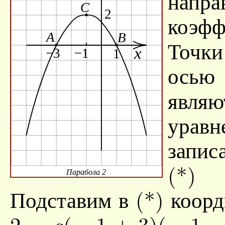
напра
коэф
Точки
осью
являю
уравн
запис
(*)
Парабола 2
Подставим в (*) коо
2 =
(− 1 + 3)(− 1 −
a