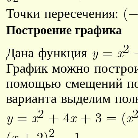
Точки пересечения: (− 
Построение графика
2
Дана функция
=
+
y
x
График можно построит
помощью смещений по 
варианта выделим пол
2
=
+ 4
+ 3
=
(
y
x
x
x
2
(
+ 2)
− 1
x