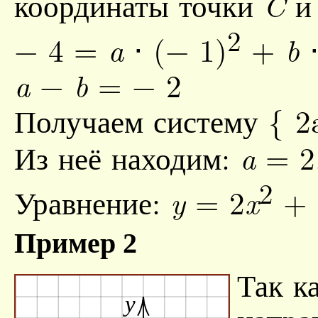
координаты точки
и
C
2
− 4 =
⋅ (− 1)
+
⋅
a
b
−
= − 2
a
b
Получаем систему
{
2
Из неё находим:
= 2
a
2
Уравнение:
= 2
+ 
y
x
Пример 2
Так к