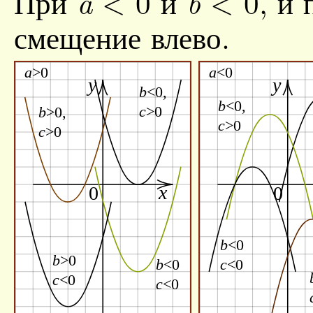
При
< 0
и
< 0
, и
a
b
смещение влево.