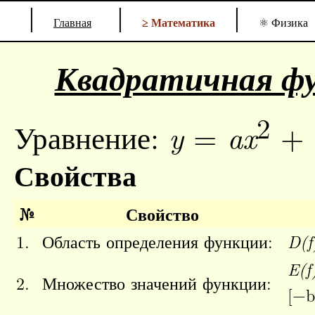
|
|
|
Главная
≥ Математика
⚛ Физика
Квадратичная ф
2
Уравнение:
=
+
y
ax
Свойства
№
Свойство
1.
Область определения функции:
D(f
E(f
2.
Множество значений функции:
[
−
b