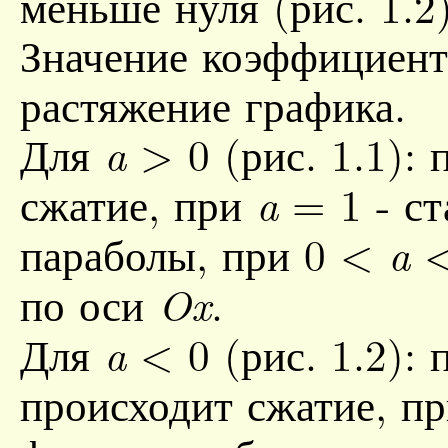
меньше нуля (рис. 1.2)
Значение коэффициен
растяжение графика.
Для
> 0
(рис. 1.1):
a
сжатие, при
= 1
- ст
a
параболы, при
0 <
<
a
по оси
.
Ox
Для
< 0
(рис. 1.2):
a
происходит сжатие, п