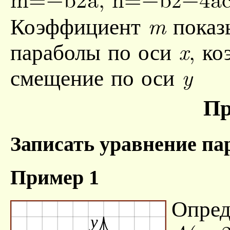
Коэффициент
показ
m
параболы по оси
, к
x
смещение по оси
y
П
Записать уравнение па
Пример 1
Опред