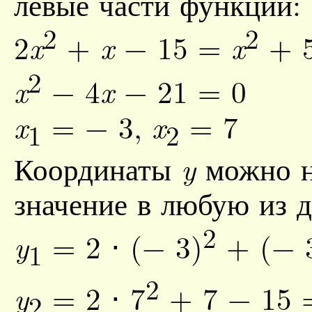
левые части функций:
2
2
2
+
− 15 =
+ 
x
x
x
2
− 4
− 21 = 0
x
x
= − 3,
= 7
x
x
1
2
Координаты
можно н
y
значение в любую из 
2
= 2 ⋅ (− 3)
+ (− 3
y
1
2
= 2 ⋅ 7
+ 7 − 15 
y
2