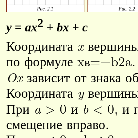
Рис. 2.1
Рис. 2.2
2
y
=
ax
+
bx
+
c
Координата
вершины 
x
по формуле
x
=
−
b
2
a
в
зависит от знака 
Ox
Координата
вершин
y
При
> 0
и
< 0
, и
a
b
смещение вправо.