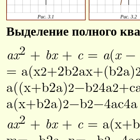
Рис. 3.1
Рис. 3.2
Выделение полного ква
2
+
+
=
(
ax
bx
c
a
x
=
a
(
x
+
2
b
2
a
x
+
(
b
2
a
)
2
a
(
(
x
+
b
2
a
)
−
b
4
a
+
c
2
2
2
a
(
x
+
b
2
a
)
−
b
−
4
a
c
4
a
2
2
2
+
+
=
a
(
x
+
b
ax
bx
c
m
=
−
b
2
a
,
n
=
−
b
−
4
a
2