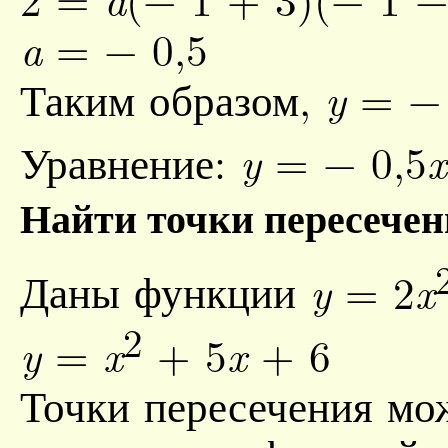
= − 0,5
a
Таким образом,
= − 
y
Уравнение:
= − 0,5
y
x
Найти точки пересече
Даны функции
= 2
y
x
2
=
+ 5
+ 6
y
x
x
Точки пересечения мо