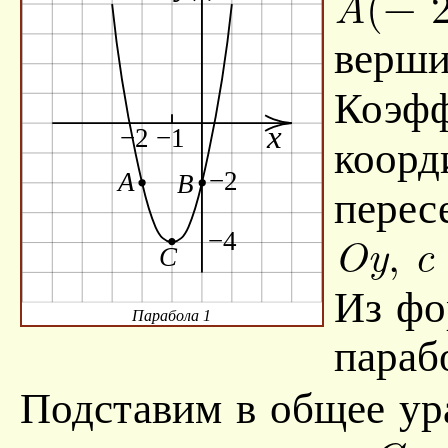
(− 2
A
верш
Коэф
коорд
перес
,
Oy
c
Из фо
Парабола 1
пара
Подставим в общее ур