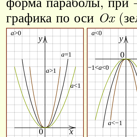
форма параболы, при
графика по оси
(зе
Ox