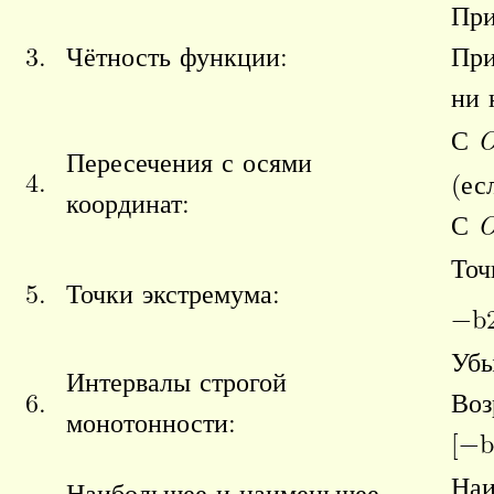
Пр
3.
Чётность функции:
Пр
ни 
С
O
Пересечения с осями
4.
(ес
координат:
С
O
Точ
5.
Точки экстремума:
−
b
Убы
Интервалы строгой
6.
Воз
монотонности:
[
−
b
На
Наибольшее и наименьшее