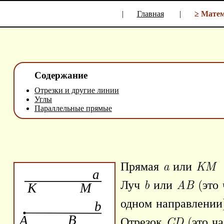
|
Главная
|
≥ Мате
Содержание
Отрезки и другие линии
Углы
Параллельные прямые
Прямая
a
или
KM
Луч
b
или
AB
(это 
одном направлении
Отрезок
CD
(это ча