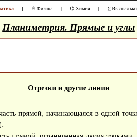
матика
|
⚛ Физика
|
⌬ Химия
|
∑ Высшая мат
Планиметрия. Прямые и углы
Отрезки и другие линии
часть прямой, начинающаяся в одной точк
).
сть прямой, ограниченная двумя точками,