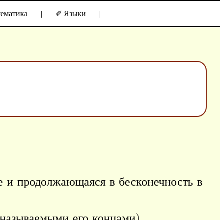
ематика
|
✐ Языки
|
е и продолжающаяся в бесконечность в
 называемыми его концами).