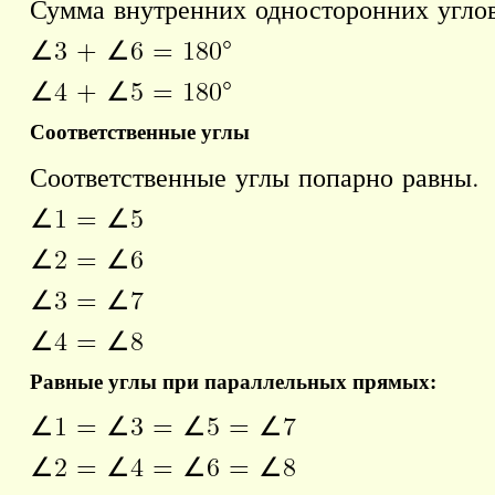
Сумма внутренних односторонних углов
∠3 + ∠6 = 180°
∠4 + ∠5 = 180°
Соответственные углы
Соответственные углы попарно равны.
∠1 = ∠5
∠2 = ∠6
∠3 = ∠7
∠4 = ∠8
Равные углы при параллельных прямых:
∠1 = ∠3 = ∠5 = ∠7
∠2 = ∠4 = ∠6 = ∠8