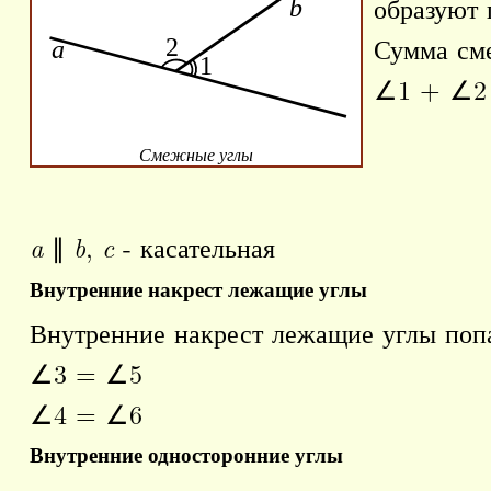
образуют 
Сумма сме
∠1 + ∠2 
Смежные углы
a
∥
b
,
c
- касательная
Внутренние накрест лежащие углы
Внутренние накрест лежащие углы поп
∠3 = ∠5
∠4 = ∠6
Внутренние односторонние углы